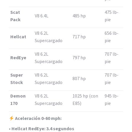
Scat
475 lb-
V8 6.4L
485 hp
Pack
pie
V8 6.2L
656 lb-
Hellcat
717 hp
Supercargado
pie
V8 6.2L
707 lb-
RedEye
797 hp
Supercargado
pie
Super
V8 6.2L
707 lb-
807 hp
Stock
Supercargado
pie
Demon
V8 6.2L
1025 hp (con
945 lb-
170
Supercargado
E85)
pie
Aceleración 0-60 mph:
•
Hellcat RedEye:
3.4 segundos