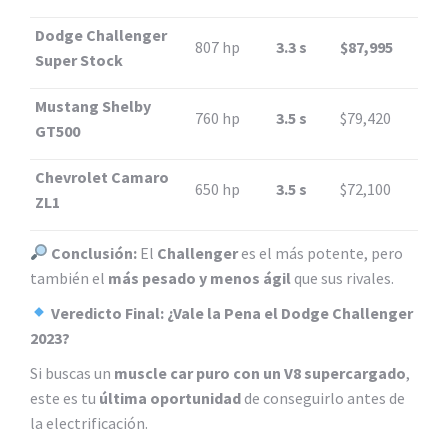
Dodge Challenger
807 hp
3.3 s
$87,995
Super Stock
Mustang Shelby
760 hp
3.5 s
$79,420
GT500
Chevrolet Camaro
650 hp
3.5 s
$72,100
ZL1
Conclusión:
El
Challenger
es el más potente, pero
también el
más pesado y menos ágil
que sus rivales.
Veredicto Final: ¿Vale la Pena el Dodge Challenger
2023?
Si buscas un
muscle car puro con un V8 supercargado
,
este es tu
última oportunidad
de conseguirlo antes de
la electrificación.