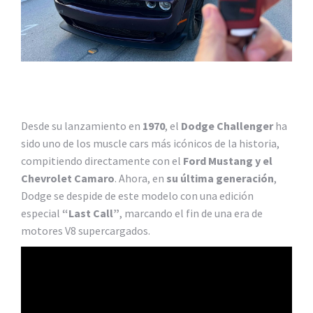
Desde su lanzamiento en
1970
, el
Dodge Challenger
ha
sido uno de los muscle cars más icónicos de la historia,
compitiendo directamente con el
Ford Mustang y el
Chevrolet Camaro
. Ahora, en
su última generación
,
Dodge se despide de este modelo con una edición
especial
“Last Call”
, marcando el fin de una era de
motores V8 supercargados.