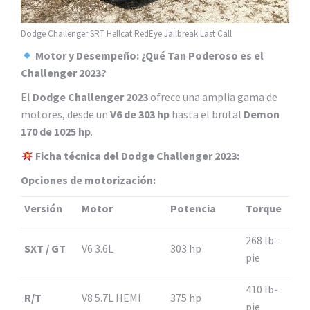
Dodge Challenger SRT Hellcat RedEye Jailbreak Last Call
Motor y Desempeño: ¿Qué Tan Poderoso es el
Challenger 2023?
El
Dodge Challenger 2023
ofrece una amplia gama de
motores, desde un
V6 de 303 hp
hasta el brutal
Demon
170 de 1025 hp
.
Ficha técnica del Dodge Challenger 2023:
Opciones de motorización:
Versión
Motor
Potencia
Torque
268 lb-
SXT / GT
V6 3.6L
303 hp
pie
410 lb-
R/T
V8 5.7L HEMI
375 hp
pie