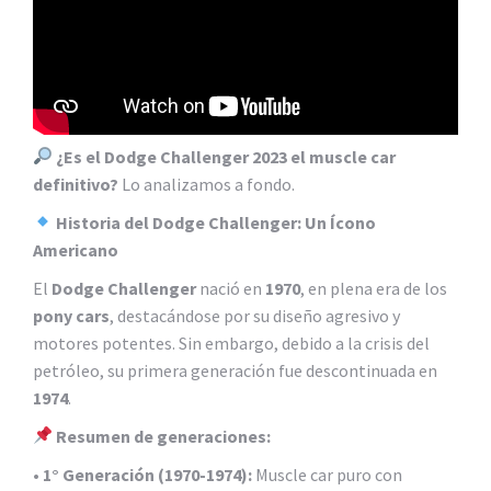
¿Es el Dodge Challenger 2023 el muscle car
definitivo?
Lo analizamos a fondo.
Historia del Dodge Challenger: Un Ícono
Americano
El
Dodge Challenger
nació en
1970
, en plena era de los
pony cars
, destacándose por su diseño agresivo y
motores potentes. Sin embargo, debido a la crisis del
petróleo, su primera generación fue descontinuada en
1974
.
Resumen de generaciones:
•
1° Generación (1970-1974):
Muscle car puro con