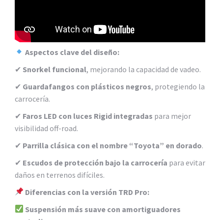
Aspectos clave del diseño:
✔
Snorkel funcional
, mejorando la capacidad de vadeo.
✔
Guardafangos con plásticos negros
, protegiendo la
carrocería.
✔
Faros LED con luces Rigid integradas
para mejor
visibilidad off-road.
✔
Parrilla clásica con el nombre “Toyota” en dorado
.
✔
Escudos de protección bajo la carrocería
para evitar
daños en terrenos difíciles.
Diferencias con la versión TRD Pro:
Suspensión más suave con amortiguadores