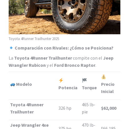
Toyota 4Runner Trailhunter 2025
Comparación con Rivales: ¿Cómo se Posiciona?
La
Toyota 4Runner Trailhunter
compite con el
Jeep
Wrangler Rubicon
y el
Ford Bronco Raptor
.
Modelo
Precio
Potencia
Torque
Inicial
Toyota 4Runner
465 lb-
326 hp
$62,000
Trailhunter
pie
Jeep Wrangler 4xe
470 lb-
375 hp
$66,185