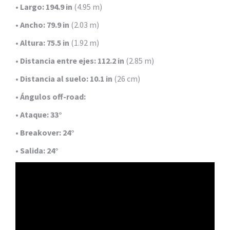
•
Largo:
194.9 in
(4.95 m)
•
Ancho:
79.9 in
(2.03 m)
•
Altura:
75.5 in
(1.92 m)
•
Distancia entre ejes:
112.2 in
(2.85 m)
•
Distancia al suelo:
10.1 in
(26 cm)
•
Ángulos off-road:
•
Ataque:
33°
•
Breakover:
24°
•
Salida:
24°