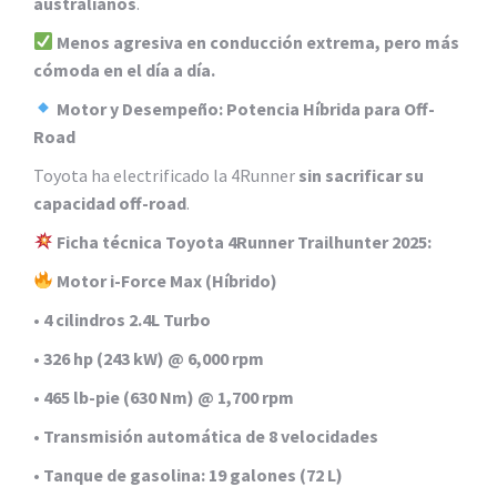
australianos
.
Menos agresiva en conducción extrema, pero más
cómoda en el día a día.
Motor y Desempeño: Potencia Híbrida para Off-
Road
Toyota ha electrificado la 4Runner
sin sacrificar su
capacidad off-road
.
Ficha técnica Toyota 4Runner Trailhunter 2025:
Motor i-Force Max (Híbrido)
•
4 cilindros 2.4L Turbo
•
326 hp (243 kW) @ 6,000 rpm
•
465 lb-pie (630 Nm) @ 1,700 rpm
•
Transmisión automática de 8 velocidades
•
Tanque de gasolina:
19 galones (72 L)