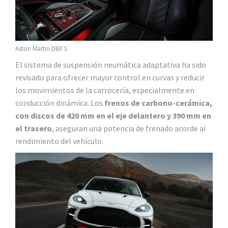
Aston Martin DBX S
El sistema de suspensión neumática adaptativa ha sido
revisado para ofrecer mayor control en curvas y reducir
los movimientos de la carrocería, especialmente en
conducción dinámica. Los
frenos de carbono-cerámica,
con discos de 420 mm en el eje delantero y 390 mm en
el trasero
, aseguran una potencia de frenado acorde al
rendimiento del vehículo.