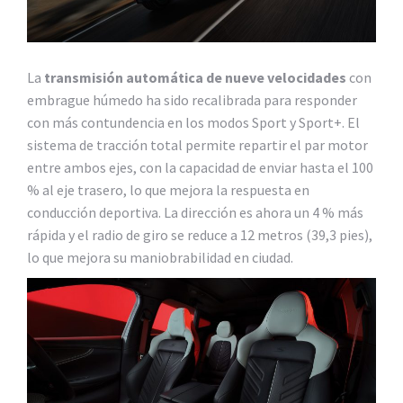
La
transmisión automática de nueve velocidades
con
embrague húmedo ha sido recalibrada para responder
con más contundencia en los modos Sport y Sport+. El
sistema de tracción total permite repartir el par motor
entre ambos ejes, con la capacidad de enviar hasta el 100
% al eje trasero, lo que mejora la respuesta en
conducción deportiva. La dirección es ahora un 4 % más
rápida y el radio de giro se reduce a 12 metros (39,3 pies),
lo que mejora su maniobrabilidad en ciudad.