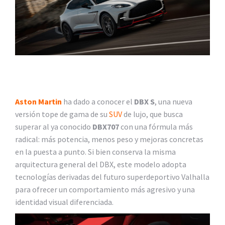
Aston Martin
ha dado a conocer el
DBX S
, una nueva
versión tope de gama de su
SUV
de lujo, que busca
superar al ya conocido
DBX707
con una fórmula más
radical: más potencia, menos peso y mejoras concretas
en la puesta a punto. Si bien conserva la misma
arquitectura general del DBX, este modelo adopta
tecnologías derivadas del futuro superdeportivo Valhalla
para ofrecer un comportamiento más agresivo y una
identidad visual diferenciada.