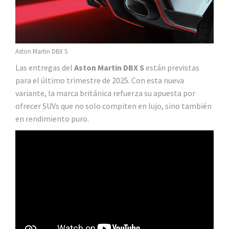
Aston Martin DBX S
Las entregas del
Aston Martin DBX S
están previstas
para el último trimestre de 2025. Con esta nueva
variante, la marca británica refuerza su apuesta por
ofrecer SUVs que no solo compiten en lujo, sino también
en rendimiento puro.