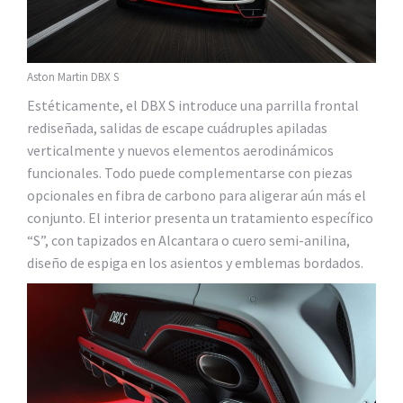
Aston Martin DBX S
Estéticamente, el DBX S introduce una parrilla frontal
rediseñada, salidas de escape cuádruples apiladas
verticalmente y nuevos elementos aerodinámicos
funcionales. Todo puede complementarse con piezas
opcionales en fibra de carbono para aligerar aún más el
conjunto. El interior presenta un tratamiento específico
“S”, con tapizados en Alcantara o cuero semi-anilina,
diseño de espiga en los asientos y emblemas bordados.