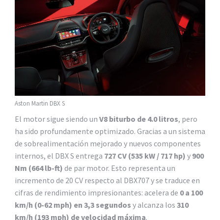
Aston Martin DBX S
El motor sigue siendo un
V8 biturbo de 4.0 litros
, pero
ha sido profundamente optimizado. Gracias a un sistema
de sobrealimentación mejorado y nuevos componentes
internos, el DBX S entrega
727 CV (535 kW / 717 hp)
y
900
Nm (664 lb-ft)
de par motor. Esto representa un
incremento de 20 CV respecto al DBX707 y se traduce en
cifras de rendimiento impresionantes: acelera de
0 a 100
km/h (0-62 mph) en 3,3 segundos
y alcanza los
310
km/h (193 mph) de velocidad máxima
.