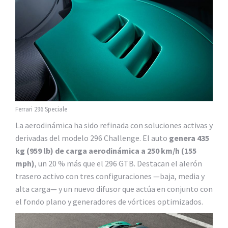
Ferrari 296 Speciale
La aerodinámica ha sido refinada con soluciones activas y
derivadas del modelo 296 Challenge. El auto
genera 435
kg (959 lb) de carga aerodinámica a 250 km/h (155
mph)
, un 20 % más que el 296 GTB. Destacan el alerón
trasero activo con tres configuraciones —baja, media y
alta carga— y un nuevo difusor que actúa en conjunto con
el fondo plano y generadores de vórtices optimizados.