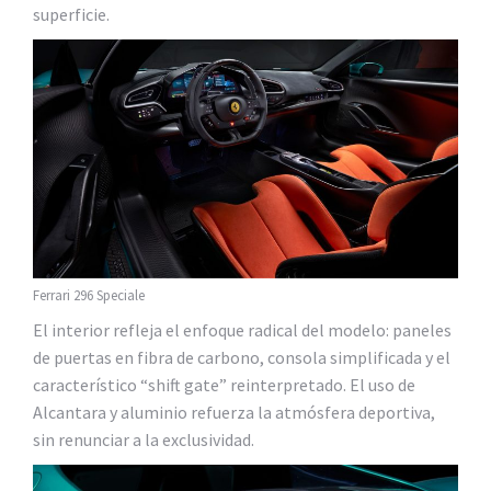
superficie.
Ferrari 296 Speciale
El interior refleja el enfoque radical del modelo: paneles
de puertas en fibra de carbono, consola simplificada y el
característico “shift gate” reinterpretado. El uso de
Alcantara y aluminio refuerza la atmósfera deportiva,
sin renunciar a la exclusividad.