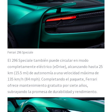
Ferrari 296 Speciale
El 296 Speciale también puede circular en modo
completamente eléctrico (eDrive), alcanzando hasta 25
km (15.5 mi) de autonomía a una velocidad máxima de
135 km/h (84 mph). Completando el paquete, Ferrari
ofrece mantenimiento gratuito por siete años,
subrayando la promesa de durabilidad y rendimiento.