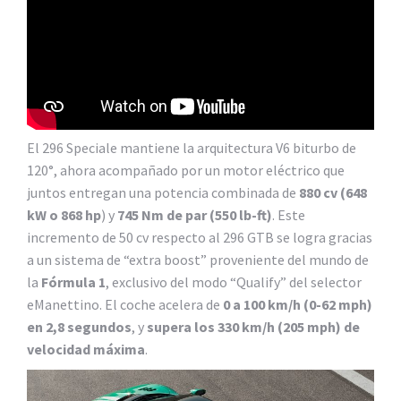
El 296 Speciale mantiene la arquitectura V6 biturbo de
120°, ahora acompañado por un motor eléctrico que
juntos entregan una potencia combinada de
880 cv (648
kW o 868 hp
) y
745 Nm de par (550 lb-ft)
. Este
incremento de 50 cv respecto al 296 GTB se logra gracias
a un sistema de “extra boost” proveniente del mundo de
la
Fórmula 1
, exclusivo del modo “Qualify” del selector
eManettino. El coche acelera de
0 a 100 km/h (0-62 mph)
en 2,8 segundos
, y
supera los 330 km/h (205 mph) de
velocidad máxima
.