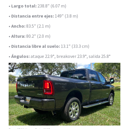
•
Largo total:
238.8” (6.07 m)
•
Distancia entre ejes:
149” (3.8 m)
•
Ancho:
83.5” (2.1 m)
•
Altura:
80.2” (2.0 m)
•
Distancia libre al suelo:
13.1” (33.3 cm)
•
Ángulos:
ataque 22.9°, breakover 23.9°, salida 25.8°