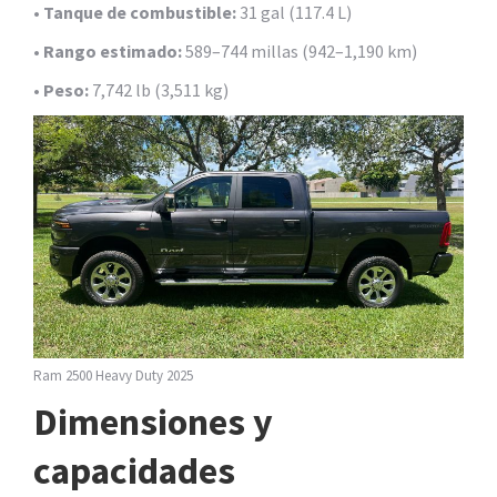
•
Tanque de combustible:
31 gal (117.4 L)
•
Rango estimado:
589–744 millas (942–1,190 km)
•
Peso:
7,742 lb (3,511 kg)
Ram 2500 Heavy Duty 2025
Dimensiones y
capacidades