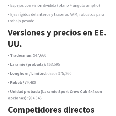
• Espejos con visión dividida (plano + ángulo amplio)
• Ejes rígidos delanteros y traseros AAM, robustos para
trabajo pesado
Versiones y precios en EE.
UU.
•
Tradesman:
$47,660
•
Laramie (probada):
$63,595
•
Longhorn / Limited:
desde $75,260
•
Rebel:
$79,480
•
Unidad probada (Laramie Sport Crew Cab 4×4 con
opciones):
$84,545
Competidores directos