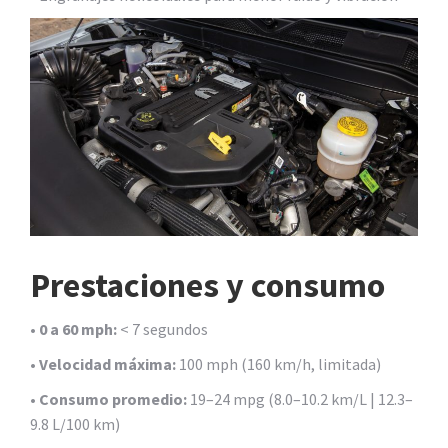
Prestaciones y consumo
•
0 a 60 mph:
< 7 segundos
•
Velocidad máxima:
100 mph (160 km/h, limitada)
•
Consumo promedio:
19–24 mpg (8.0–10.2 km/L | 12.3–
9.8 L/100 km)