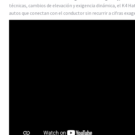
técnicas, cambios de elevación y exigencia dinámica, el K4 H
autos que conectan con el conductor sin recurrir a cifras exag