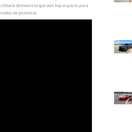
atchback demuestra que aún hay espacio para
eradas de potencia.