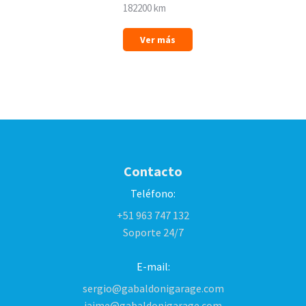
182200 km
Ver más
Contacto
Teléfono:
+51 963 747 132
Soporte 24/7
E-mail:
sergio@gabaldonigarage.com
jaime@gabaldonigarage.com