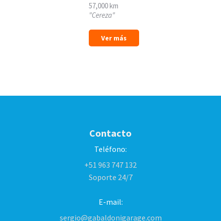
57,000 km
"Cereza"
Ver más
Contacto
Teléfono:
+51 963 747 132
Soporte 24/7
E-mail:
sergio@gabaldonigarage.com