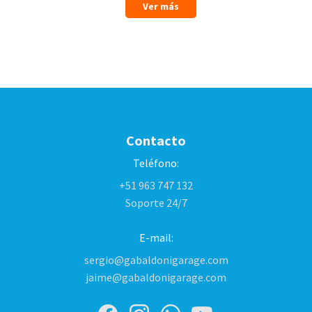
Ver más
Contacto
Teléfono:
+51 963 747 132
Soporte 24/7
E-mail:
sergio@gabaldonigarage.com
jaime@gabaldonigarage.com