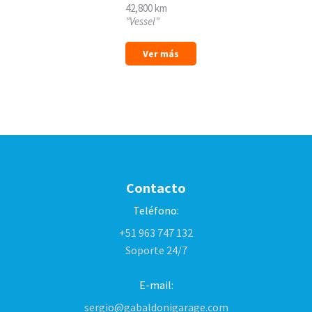
42,800 km
"Vessel"
Ver más
Contacto
Teléfono:
+51 963 747 132
Soporte 24/7
E-mail:
sergio@gabaldonigarage.com