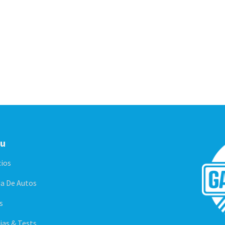
u
cios
a De Autos
s
ias & Tests