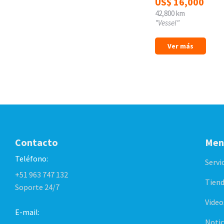
US$
16,000
42,800 km
"Vessel"
Ver más
Contacto
Men
Teléfono:
Servi
+51 963 747 132
Tiend
Soporte 24/7
Video
E-mail:
Notic