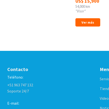
US$
15,900
54,000 km
"Visor"
Ver más
Contacto
Men
Teléfono:
Servi
+51 963 747 132
Tiend
Soporte 24/7
Video
E-mail:
Notic