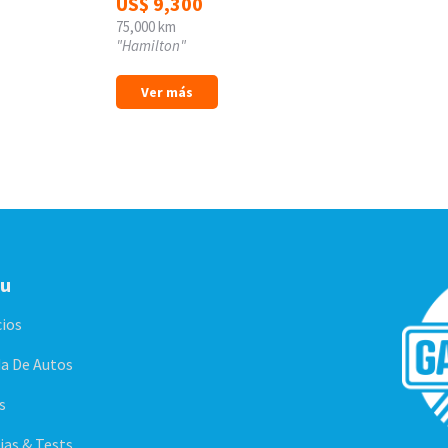
US$
9,300
75,000 km
"Hamilton"
Ver más
u
cios
a De Autos
s
ias & Tests