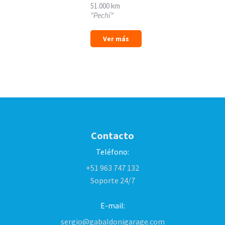
51.000 km
"Pechí"
Ver más
Contacto
Teléfono:
+51 963 747 132
Soporte 24/7
E-mail:
sergio@gabaldonigarage.com