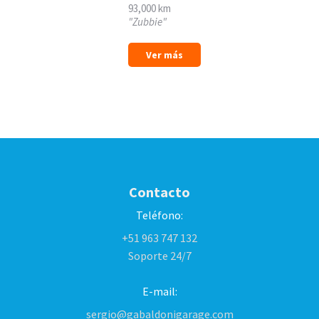
93,000 km
"Zubbie"
Ver más
Contacto
Teléfono:
+51 963 747 132
Soporte 24/7
E-mail:
sergio@gabaldonigarage.com