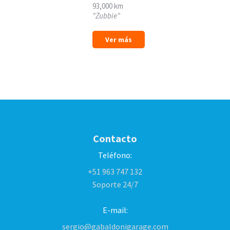
93,000 km
"Zubbie"
Ver más
Contacto
Teléfono:
+51 963 747 132
Soporte 24/7
E-mail:
sergio@gabaldonigarage.com