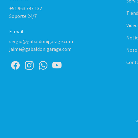
Servi
+51 963 747 132
Tiend
Soporte 24/7
Video
E-mail:
Notic
sergio@gabaldonigarage.com
jaime@gabaldonigarage.com
Noso
Cont
Ga