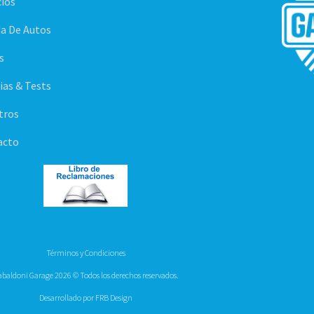
cios
a De Autos
s
ias & Tests
tros
acto
Términos y Condiciones
baldoni Garage 2026 © Todos los derechos reservados.
Desarrollado por FRB Design