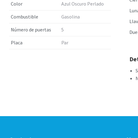
Color
Azul Oscuro Perlado
Luna
Combustible
Gasolina
Llav
Número de puertas
5
Due
Placa
Par
Det
N