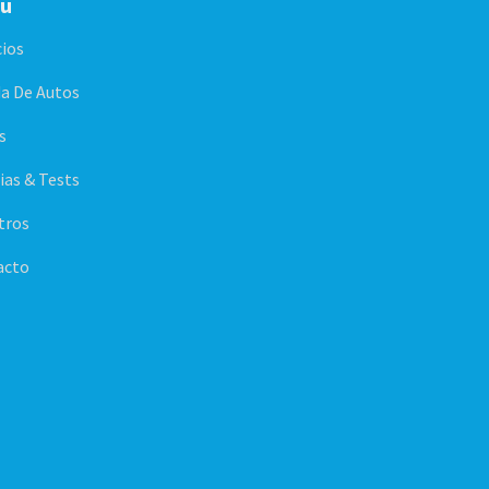
u
cios
a De Autos
s
ias & Tests
tros
acto