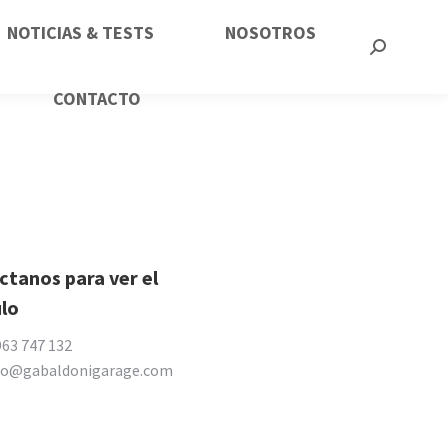
NOTICIAS & TESTS
NOSOTROS
CONTACTO
tanos para ver el
ulo
963 747 132
io@gabaldonigarage.com