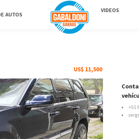
VIDEOS
DE AUTOS
US$
11,500
Contac
vehíc
+51 
serg