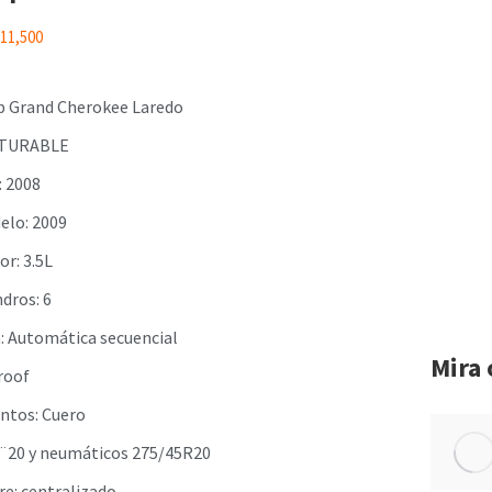
11,500
p Grand Cherokee Laredo
TURABLE
: 2008
elo: 2009
r: 3.5L
ndros: 6
a: Automática secuencial
Mira 
roof
entos: Cuero
 ¨20 y neumáticos 275/45R20
re: centralizado