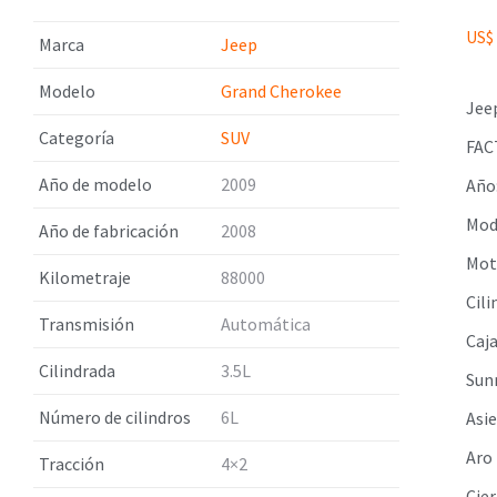
US$
Marca
Jeep
Modelo
Grand Cherokee
Jee
Categoría
SUV
FAC
Año de modelo
2009
Año
Mod
Año de fabricación
2008
Moto
Kilometraje
88000
Cili
Transmisión
Automática
Caj
Cilindrada
3.5L
Sun
Número de cilindros
6L
Asi
Aro
Tracción
4×2
Cier