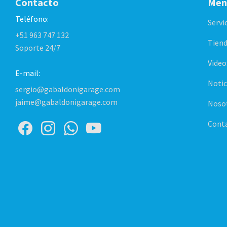
Contacto
Men
Teléfono:
Servi
+51 963 747 132
Tiend
Soporte 24/7
Video
E-mail:
Notic
sergio@gabaldonigarage.com
jaime@gabaldonigarage.com
Noso
Cont