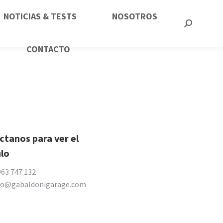
NOTICIAS & TESTS
NOSOTROS
CONTACTO
tanos para ver el
ulo
963 747 132
io@gabaldonigarage.com