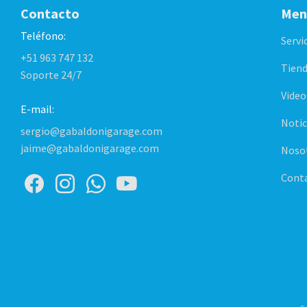
Contacto
Men
Teléfono:
Servi
+51 963 747 132
Tiend
Soporte 24/7
Video
E-mail:
Notic
sergio@gabaldonigarage.com
jaime@gabaldonigarage.com
Noso
Cont