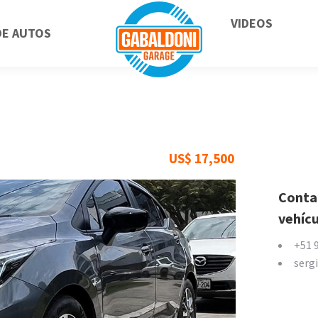
VIDEOS
DE AUTOS
US$
17,500
Contac
vehíc
+51 
serg