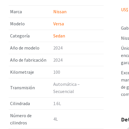
US$
Marca
Nissan
Modelo
Versa
Gab
Categoría
Sedan
Nis
Año de modelo
2024
Únic
enc
Año de fabricación
2024
gar
Kilometraje
100
Exc
mant
Automática –
de 
Transmisión
Secuencial
com
Cilindrada
1.6L
Número de
Det
4L
cilindros