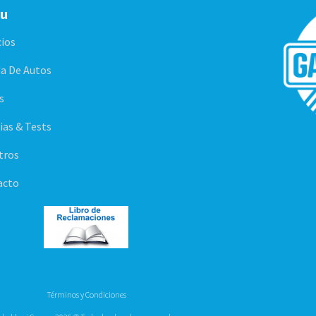
u
cios
a De Autos
s
ias & Tests
tros
acto
Términos y Condiciones