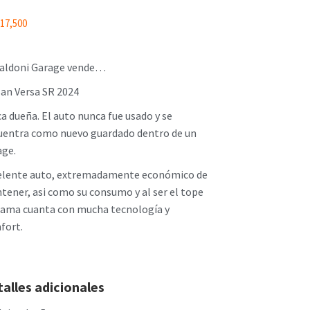
17,500
aldoni Garage vende…
san Versa SR 2024
a dueña. El auto nunca fue usado y se
uentra como nuevo guardado dentro de un
age.
elente auto, extremadamente económico de
ener, asi como su consumo y al ser el tope
gama cuanta con mucha tecnología y
fort.
alles adicionales