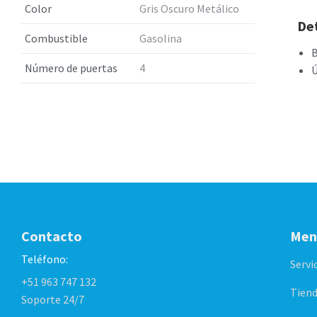
Color
Gris Oscuro Metálico
Det
Combustible
Gasolina
B
Número de puertas
4
Ú
Contacto
Men
Teléfono:
Servi
+51 963 747 132
Tiend
Soporte 24/7