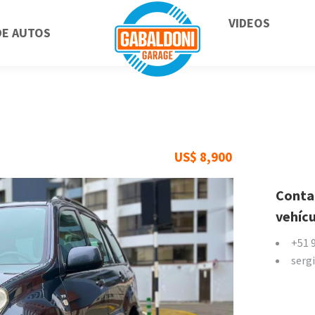
VIDEOS
DE AUTOS
US$
8,900
Contac
vehíc
+51 
serg