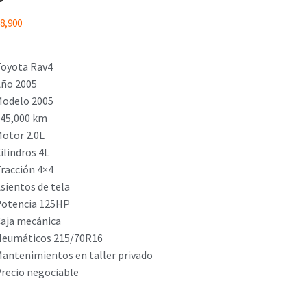
8,900
oyota Rav4
ño 2005
odelo 2005
45,000 km
otor 2.0L
ilindros 4L
racción 4×4
sientos de tela
otencia 125HP
aja mecánica
eumáticos 215/70R16
antenimientos en taller privado
recio negociable