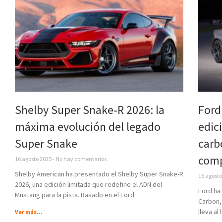
Shelby Super Snake-R 2026: la
Ford
máxima evolución del legado
edic
Super Snake
carb
comp
16 agosto 2025
No hay comentarios
Shelby American ha presentado el Shelby Super Snake-R
15 agost
2026, una edición limitada que redefine el ADN del
Ford ha
Mustang para la pista. Basado en el Ford
Carbon,
lleva al 
Ver más...