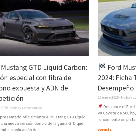
 Mustang GTD Liquid Carbon:
Ford Mus
ión especial con fibra de
2024: Ficha 
ono expuesta y ADN de
Desempeño 
etición
16 enero 2025
No hay c
Descubre el Ford 
o 2025
No hay comentarios
V8 Coyote de 500 hp,
 presentado oficialmente el Mustang GTD Liquid
rendimiento en pista.
 una nueva versión dentro de la gama GTD que
límite la aplicación de la
Ver más...