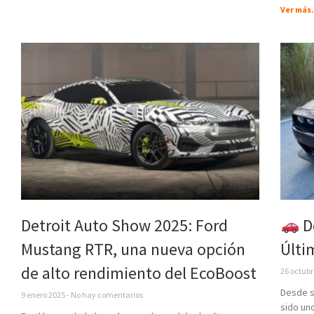
Ver más.
Detroit Auto Show 2025: Ford
D
Mustang RTR, una nueva opción
Últi
de alto rendimiento del EcoBoost
26 octub
Desde s
9 enero 2025
No hay comentarios
sido uno