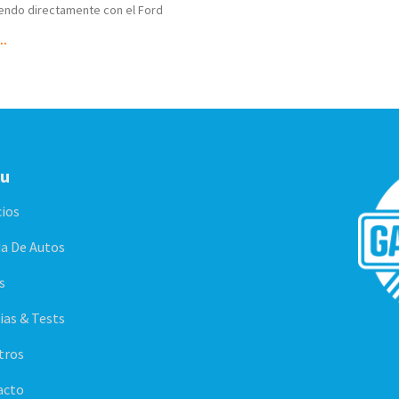
endo directamente con el Ford
..
u
cios
a De Autos
s
ias & Tests
tros
acto