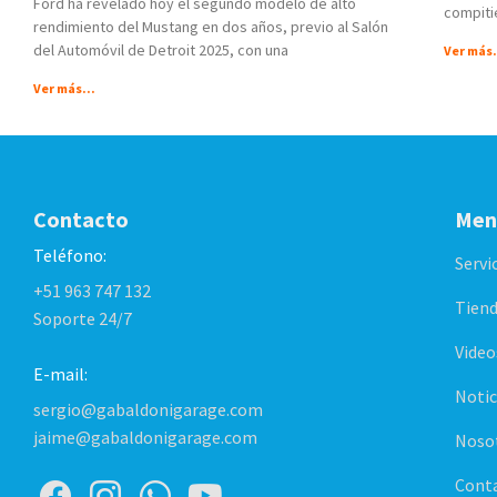
Ford ha revelado hoy el segundo modelo de alto
compiti
rendimiento del Mustang en dos años, previo al Salón
del Automóvil de Detroit 2025, con una
Ver más.
Ver más...
Contacto
Men
Teléfono:
Servi
+51 963 747 132
Tiend
Soporte 24/7
Video
E-mail:
Notic
sergio@gabaldonigarage.com
jaime@gabaldonigarage.com
Noso
Cont