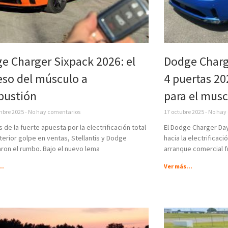
e Charger Sixpack 2026: el
Dodge Charg
eso del músculo a
4 puertas 20
ustión
para el musc
mbre 2025
No hay comentarios
17 octubre 2025
No hay 
de la fuerte apuesta por la electrificación total
El Dodge Charger Day
terior golpe en ventas, Stellantis y Dodge
hacia la electrificaci
aron el rumbo. Bajo el nuevo lema
arranque comercial fr
..
Ver más...