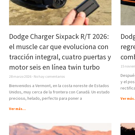
Dodge Charger Sixpack R/T 2026:
Dodg
el muscle car que evoluciona con
regr
tracción integral, cuatro puertas y
comb
motor seis en línea twin turbo
15 novie
Después 
28 marzo 2026
No hay comentarios
y el pos
Bienvenidos a Vermont, en la costa noreste de Estados
rectific
Unidos, muy cerca de la frontera con Canadá. Un estado
precioso, helado, perfecto para poner a
Ver más.
Ver más...